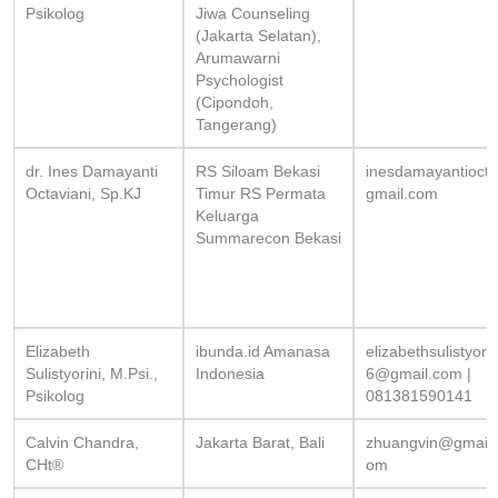
Psikolog
Jiwa Counseling
(Jakarta Selatan),
Arumawarni
Psychologist
(Cipondoh,
Tangerang)
dr. Ines Damayanti
RS Siloam Bekasi
inesdamayantioct
Octaviani, Sp.KJ
Timur RS Permata
gmail.com
Keluarga
Summarecon Bekasi
Elizabeth
ibunda.id Amanasa
elizabethsulistyori
Sulistyorini, M.Psi.,
Indonesia
6@gmail.com
|
Psikolog
081381590141
Calvin Chandra,
Jakarta Barat, Bali
zhuangvin@gmail.
CHt®
om