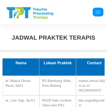
JADWAL PRAKTEK TERAPIS
Nama
Lokasi Praktek
Contact
dr. Matius Dimas
RS Bambang Shita,
matius.dimas.fk@
Reza, SpKJ
Kota Malang
m.ac.id
081290344537
dr. Lalu Yogi, Sp.KJ
RSUD Kab Lombok
lalu.yogie@gmail.
Utara dan RSJ
m