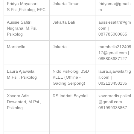
Fridya Mayasari,
Jakarta Timur
fridyama@gmail.c
S.Psi.,Psikolog, EPC
m
Aussie Safitri
Jakarta Bali
aussiesafitri@gmai
Nugraha, M.Psi.,
com
|
Psikolog
087785000665
Marshella
Jakarta
marshella2124090
17@gmail.com
|
085805687127
Laura Ajawaila,
Nido Psikologi BSD
laura.ajawaila@g
M.Psi., Psikolog
KLEE (Offline -
il.com
|
Gading Serpong)
082123458135
Xavera Adis
RS Indriati Boyolali
xaveraadis.psikolo
Dewantari, M.Psi.,
@gmail.com
Psikolog
081999335867