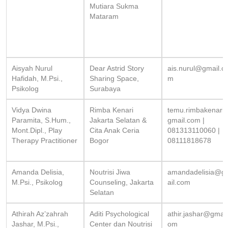
Mutiara Sukma
Mataram
Aisyah Nurul
Dear Astrid Story
ais.nurul@gmail.c
Hafidah, M.Psi.,
Sharing Space,
m
Psikolog
Surabaya
Vidya Dwina
Rimba Kenari
temu.rimbakenari
Paramita, S.Hum.,
Jakarta Selatan &
gmail.com
|
Mont.Dipl., Play
Cita Anak Ceria
081313110060 |
Therapy Practitioner
Bogor
08111818678
Amanda Delisia,
Noutrisi Jiwa
amandadelisia@g
M.Psi., Psikolog
Counseling, Jakarta
ail.com
Selatan
Athirah Az’zahrah
Aditi Psychological
athir.jashar@gmail
Jashar, M.Psi.,
Center dan Noutrisi
om