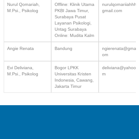
Nurul Qomariah,
Offline: Klinik Utama
nurulqomariiahhh
M.Psi., Psikolog
PKBI Jawa Timur,
gmail.com
Surabaya Pusat
Layanan Psikologi,
Untag Surabaya
Online: Mudita Kalm
Angie Renata
Bandung
ngierenata@gmail
om
Evi Deliviana,
Bogor LPKK
deliviana@yahoo.
M.Psi., Psikolog
Universitas Kristen
m
Indonesia, Cawang,
Jakarta Timur